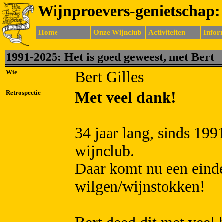
Wijnproevers-genietschap:
Home
Onze Wijnclub
Activiteiten
Infor
1991-20
25:
Het is goed geweest, met Bert
Wie
Bert Gilles
Retrospectie
Met veel dank!
34 jaar lang, sinds 199
wijnclub.
Daar komt nu een einde
wilgen/wijnstokken!