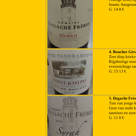
braam. Aangenam
G: 14 8 €
4. Boucher Gér
Zeer diep kriek
Rijpfruitige neu
evenwichtige ta
G: 15 13 €
5. Degache Frèr
Tint van jonge k
Geur van oude ke
tannines en zure
G: 11 8 €