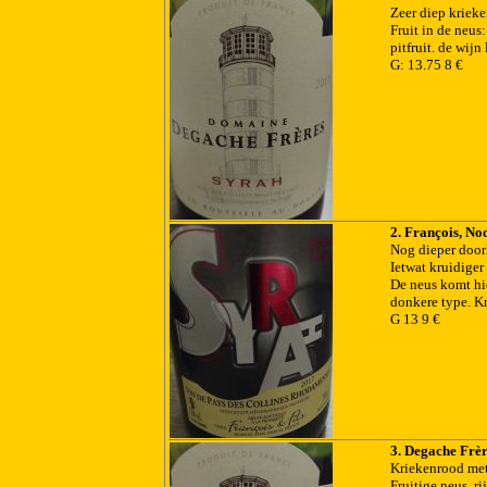
Zeer diep kriek
Fruit in de neus
pitfruit. de wijn
G: 13.75 8 €
2. François, No
Nog dieper door
Ietwat kruidiger
De neus komt hie
donkere type. Kr
G 13 9 €
3. Degache Frèr
Kriekenrood met 
Fruitige neus, r