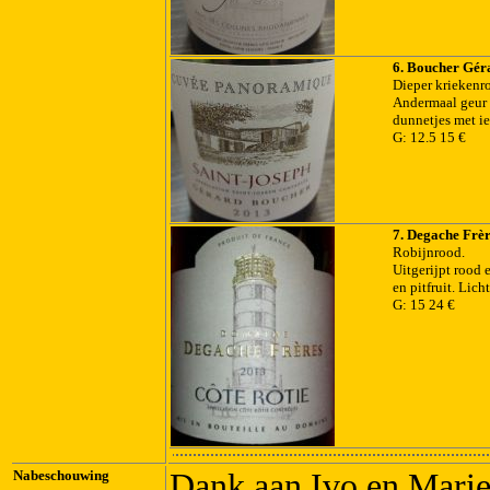
6. Boucher Gér
Dieper kriekenr
Andermaal geur 
dunnetjes met ie
G: 12.5 15 €
7. Degache Frèr
Robijnrood.
Uitgerijpt rood 
en pitfruit. Lic
G: 15 24 €
Nabeschouwing
Dank aan Ivo en Marie-