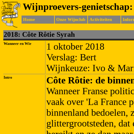
Wijnproevers-genietschap:
Home
Onze Wijnclub
Activiteiten
Infor
20
18:
Côte Rôtie
Syrah
Wanneer en Wie
1 oktober 2018
Verslag: Bert
Wijnkeuze: Ivo & Mar
Intro
Côte Rôtie: de binn
Wanneer Franse politic
vaak over 'La France p
binnenland bedoelen, 
glittergrootsteden, dat